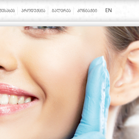
EN
 ᲨᲔᲡᲐᲮᲔᲑ
ᲞᲠᲝᲓᲣᲥᲪᲘᲐ
ᲒᲐᲚᲔᲠᲔᲐ
ᲙᲝᲜᲢᲐᲥᲢᲘ