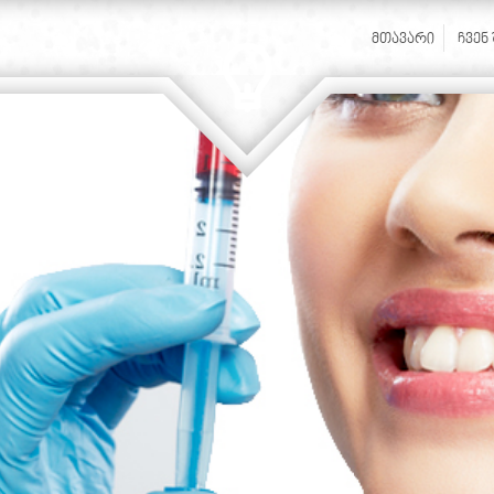
ᲛᲗᲐᲕᲐᲠᲘ
ᲩᲕᲔᲜ