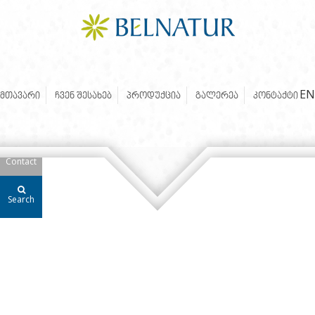
Copyright 2026. Unlimited by
360
EN
ᲛᲗᲐᲕᲐᲠᲘ
ᲩᲕᲔᲜ ᲨᲔᲡᲐᲮᲔᲑ
ᲞᲠᲝᲓᲣᲥᲪᲘᲐ
ᲒᲐᲚᲔᲠᲔᲐ
ᲙᲝᲜᲢᲐᲥᲢᲘ
Contact
Search