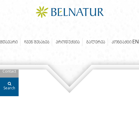
Copyright 2026. Unlimited by
360
EN
ᲛᲗᲐᲕᲐᲠᲘ
ᲩᲕᲔᲜ ᲨᲔᲡᲐᲮᲔᲑ
ᲞᲠᲝᲓᲣᲥᲪᲘᲐ
ᲒᲐᲚᲔᲠᲔᲐ
ᲙᲝᲜᲢᲐᲥᲢᲘ
Contact
Search